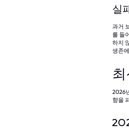
실패
과거 
를 들
하지 
생존에
최
202
향을 
20