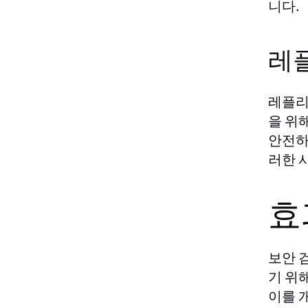
니다.
레
레플리
을 위
안전하
러한 
효
보안 
기 위
이를 