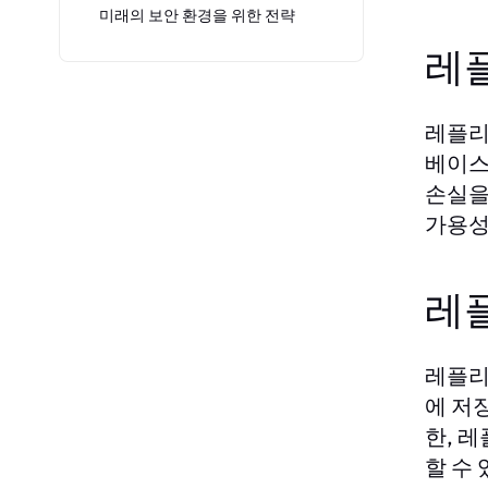
미래의 보안 환경을 위한 전략
레
레플리
베이스
손실을
가용성
레
레플리
에 저
한, 
할 수